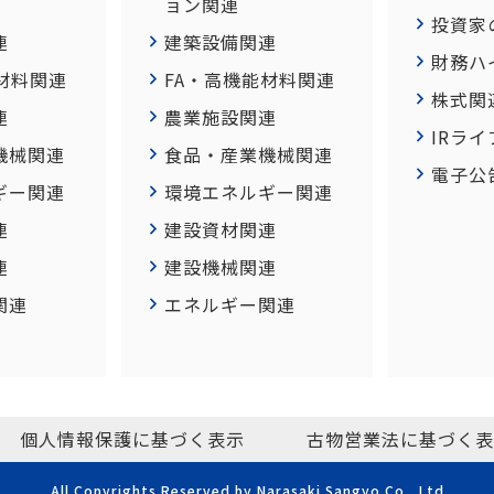
ョン関連
投資家
連
建築設備関連
財務ハ
材料関連
FA・高機能材料関連
株式関
連
農業施設関連
IRラ
機械関連
食品・産業機械関連
電子公
ギー関連
環境エネルギー関連
連
建設資材関連
連
建設機械関連
関連
エネルギー関連
個人情報保護に基づく表示
古物営業法に基づく表
All Copyrights Reserved by Narasaki Sangyo Co., Ltd