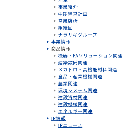
事業紹介
中期経営計画
営業店所
組織図
ナラサキグループ
事業情報
商品情報
機器・FAソリューション関連
建築設備関連
メカトロ・高機能材料関連
食品・産業機械関連
農業関連
環境システム関連
建設資材関連
建設機械関連
エネルギー関連
IR情報
IRニュース