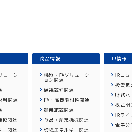
商品情報
IR情報
リューシ
機器・FAソリューシ
IRニュ
ョン関連
投資家
連
建築設備関連
財務ハ
材料関連
FA・高機能材料関連
株式関
連
農業施設関連
IRラ
機械関連
食品・産業機械関連
電子公
ギー関連
環境エネルギー関連