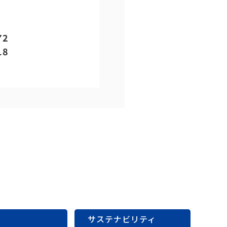
課
72
18
サステナビリティ