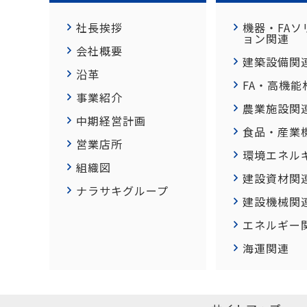
社長挨拶
機器・FAソ
ョン関連
会社概要
建築設備関
沿革
FA・高機能
事業紹介
農業施設関
中期経営計画
食品・産業
営業店所
環境エネル
組織図
建設資材関
ナラサキグループ
建設機械関
エネルギー
海運関連