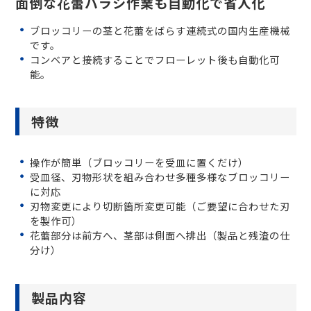
面倒な花蕾バラシ作業も自動化で省人化
ブロッコリーの茎と花蕾をばらす連続式の国内生産機械
です。
コンベアと接続することでフローレット後も自動化可
能。
特徴
操作が簡単（ブロッコリーを受皿に置くだけ）
受皿径、刃物形状を組み合わせ多種多様なブロッコリー
に対応
刃物変更により切断箇所変更可能（ご要望に合わせた刃
を製作可）
花蕾部分は前方へ、茎部は側面へ排出（製品と残渣の仕
分け）
製品内容