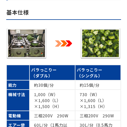
基本仕様
バラっこりー
バラっこりー
（ダブル）
（シングル）
能力
約30個/分
約15個/分
機械寸法
1,000（W）
730（W）
×1,600（L）
×1,600（L）
×1,500（H）
×1,315（H）
電動機
三相200V 290W
三相200V 290W
エアー使
60L/分（1馬力以
30L/分（0.5馬力