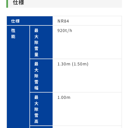
仕様
仕様
NR84
性
最
920t/h
能
大
除
雪
量
最
1.30m (1.50m)
大
除
雪
幅
最
1.00m
大
除
雪
高