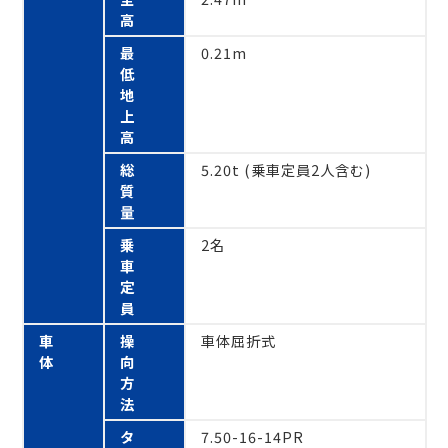
高
最
0.21m
低
地
上
高
総
5.20t (乗車定員2人含む)
質
量
乗
2名
車
定
員
車
操
車体屈折式
体
向
方
法
タ
7.50-16-14PR