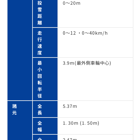
投
0～20m
雪
距
離
走
0～12 ・0～40km/h
行
速
度
最
3.9m(最外側車輪中心)
小
回
転
半
径
諸
全
5.37m
元
長
全
1. 30m (1. 50m)
幅
全
2.47m