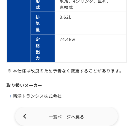
形
水冷、4シリンダ、直列、
式
直噴式
排
3.62L
気
量
定
74.4kw
格
出
力
本仕様は改良のため予告なく変更することがあります。
取り扱いメーカー
新潟トランシス株式会社
一覧ページへ戻る