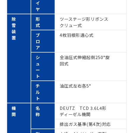
イ
ヤ
除
形
ツーステージ形リボンス
雪
式
クリュー式
装
ブ
4枚羽根形遠心式
置
ロ
ア
シ
全油圧式伸縮起倒250°旋
ュ
回式
ー
ト
チ
油圧式左右各5°
ル
ト
機
名
DEUTZ TCD 3.6L4形
関
称
ディーゼル機関
排出ガス基準(第4次)対応