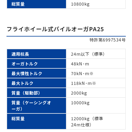
総質量
10800kg
フライホイール式パイルオーガPA25
特許第6997534号
適用杭長
24m以下（標準）
オーガトルク
48kN･m
最大慣性トルク
70kN･m※
最大トルク
118kN･m※
質量（駆動部）
2000kg
質量（ケーシングオ
10000kg
ーガ）
総質量
12000kg（標準
24m仕様）