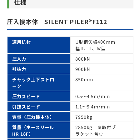
仕様
圧入機本体 SILENT PILER®F112
適用杭材
U形鋼矢板400mm
幅 Ⅱ、Ⅲ、Ⅳ型
圧入力
800kN
引抜力
900kN
チャック上下ストロ
850mm
ーク
圧力スピード
0.5～4.5m/min
引抜スピード
1.1～9.4m/min
質量（圧力機本体）
7950kg
質量（ホースリール
2850kg ※取付ブ
HR 18F）
ラケット含む