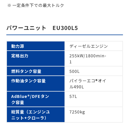
一定条件下での最大トルク
パワーユニット EU300L5
動力源
ディーゼルエンジン
定格出力
255kW/1800min-
1
燃料タンク容量
500L
作動油タンク容量
パイラーエコ®オイ
ル490L
AdBlue®/DFEタン
57L
ク容量
総質量（エンジンユ
7250kg
ニット+クローラ）