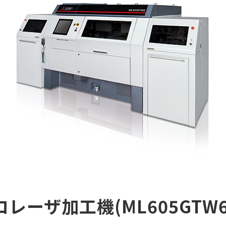
ーザ加工機(ML605GTW6-