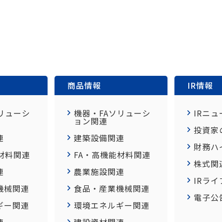
商品情報
IR情報
リューシ
機器・FAソリューシ
IRニュ
ョン関連
投資家
連
建築設備関連
財務ハ
材料関連
FA・高機能材料関連
株式関
連
農業施設関連
IRラ
機械関連
食品・産業機械関連
電子公
ギー関連
環境エネルギー関連
連
建設資材関連