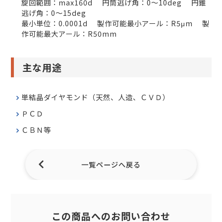
旋回範囲：max160d 円筒逃げ角：0～10deg 円錐
逃げ角：0～15deg
最小単位：0.0001d 製作可能最小アール：R5μm 製
作可能最大アール：R50mm
主な用途
単結晶ダイヤモンド（天然、人造、ＣＶＤ）
ＰＣＤ
ＣＢＮ等
一覧ページへ戻る
この商品へのお問い合わせ