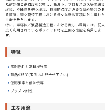
た耐熱性と⾼強度を発揮し、⾼温下、プロセスガス等の腐⾷
環境、不純物を嫌う環境、機械的強度が必要な摩耗懸念のあ
る箇所、等々製造⼯程における様々な懸念事項に対し優れた
性能を発揮します。
特に、半導体／液晶製造⼯程における厳しい環境には、従来
広く利⽤されているポリイミド材を上回る性能を発揮しま
す。
特徴
高耐熱性と高機械強度
耐熱435℃(事例はお問合せ下さい)
低膨張率と低熱伝導
プラズマ耐性
主な用途